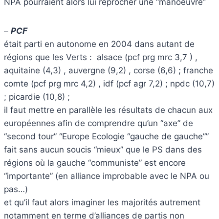
NPA pourraient alors lui reprocher une “manoeuvre”
–
PCF
était parti en autonome en 2004 dans autant de
régions que les Verts : alsace (pcf prg mrc 3,7 ) ,
aquitaine (4,3) , auvergne (9,2) , corse (6,6) ; franche
comte (pcf prg mrc 4,2) , idf (pcf agr 7,2) ; npdc (10,7)
; picardie (10,8) ;
il faut mettre en parallèle les résultats de chacun aux
européennes afin de comprendre qu’un “axe” de
“second tour” “Europe Ecologie “gauche de gauche””
fait sans aucun soucis “mieux” que le PS dans des
régions où la gauche “communiste” est encore
“importante” (en alliance improbable avec le NPA ou
pas…)
et qu’il faut alors imaginer les majorités autrement
notamment en terme d’alliances de partis non