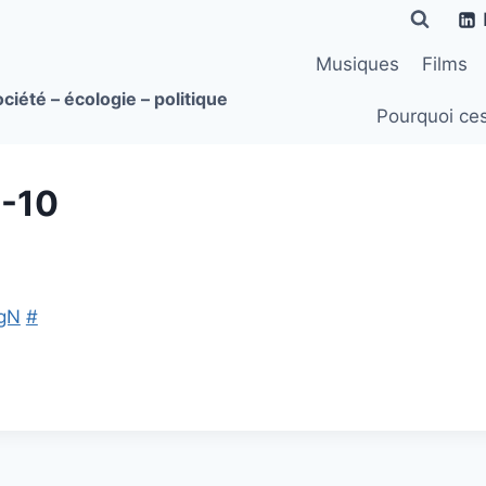
Musiques
Films
ciété – écologie – politique
Pourquoi ce
7-10
ygN
#