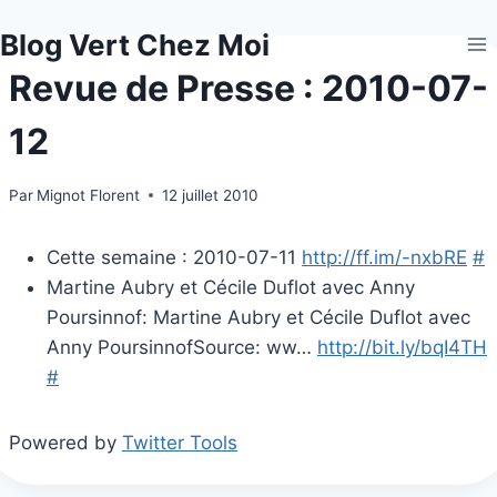
Aller
Blog Vert Chez Moi
au
contenu
Revue de Presse : 2010-07-
12
Par
Mignot Florent
12 juillet 2010
Cette semaine : 2010-07-11
http://ff.im/-nxbRE
#
Martine Aubry et Cécile Duflot avec Anny
Poursinnof: Martine Aubry et Cécile Duflot avec
Anny PoursinnofSource: ww…
http://bit.ly/bqI4TH
#
Powered by
Twitter Tools