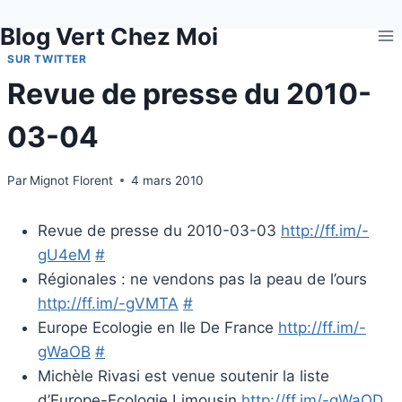
Aller
Blog Vert Chez Moi
au
contenu
SUR TWITTER
Revue de presse du 2010-
03-04
Par
Mignot Florent
4 mars 2010
Revue de presse du 2010-03-03
http://ff.im/-
gU4eM
#
Régionales : ne vendons pas la peau de l’ours
http://ff.im/-gVMTA
#
Europe Ecologie en Ile De France
http://ff.im/-
gWaOB
#
Michèle Rivasi est venue soutenir la liste
d’Europe-Ecologie Limousin
http://ff.im/-gWaOD