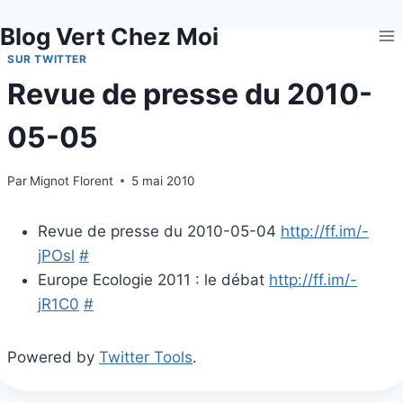
Aller
Blog Vert Chez Moi
au
contenu
SUR TWITTER
Revue de presse du 2010-
05-05
Par
Mignot Florent
5 mai 2010
Revue de presse du 2010-05-04
http://ff.im/-
jPOsl
#
Europe Ecologie 2011 : le débat
http://ff.im/-
jR1C0
#
Powered by
Twitter Tools
.