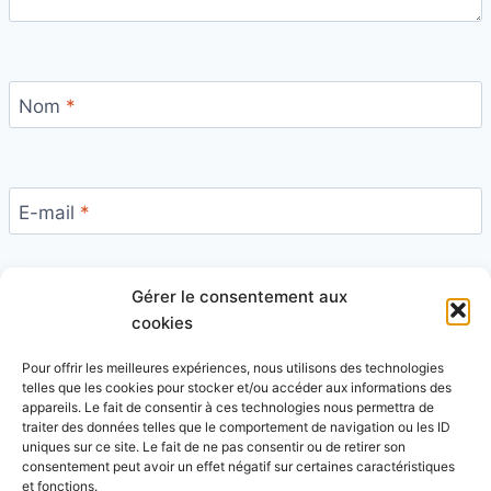
Nom
*
E-mail
*
Gérer le consentement aux
Site
cookies
Pour offrir les meilleures expériences, nous utilisons des technologies
telles que les cookies pour stocker et/ou accéder aux informations des
appareils. Le fait de consentir à ces technologies nous permettra de
traiter des données telles que le comportement de navigation ou les ID
uniques sur ce site. Le fait de ne pas consentir ou de retirer son
Ce site utilise Akismet pour réduire les indésirables.
consentement peut avoir un effet négatif sur certaines caractéristiques
En savoir plus sur la façon dont les données de vos
et fonctions.