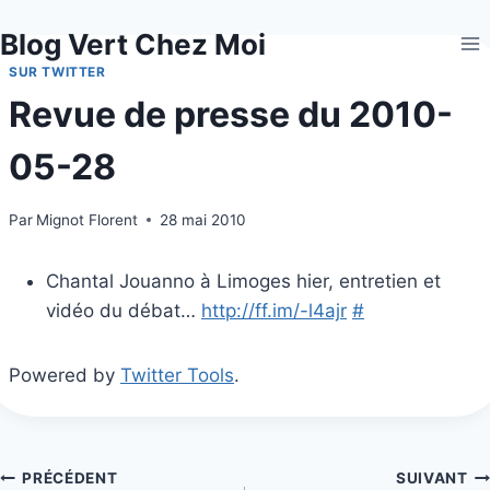
Aller
Blog Vert Chez Moi
au
contenu
SUR TWITTER
Revue de presse du 2010-
05-28
Par
Mignot Florent
28 mai 2010
Chantal Jouanno à Limoges hier, entretien et
vidéo du débat…
http://ff.im/-l4ajr
#
Powered by
Twitter Tools
.
Navigation
PRÉCÉDENT
SUIVANT