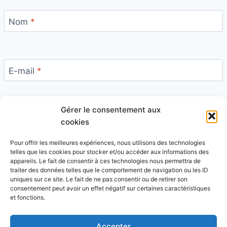
Nom
*
E-mail
*
Gérer le consentement aux
Site
cookies
Pour offrir les meilleures expériences, nous utilisons des technologies
telles que les cookies pour stocker et/ou accéder aux informations des
appareils. Le fait de consentir à ces technologies nous permettra de
traiter des données telles que le comportement de navigation ou les ID
uniques sur ce site. Le fait de ne pas consentir ou de retirer son
Ce site utilise Akismet pour réduire les indésirables.
consentement peut avoir un effet négatif sur certaines caractéristiques
En savoir plus sur la façon dont les données de vos
et fonctions.
commentaires sont traitées
.
Accepter