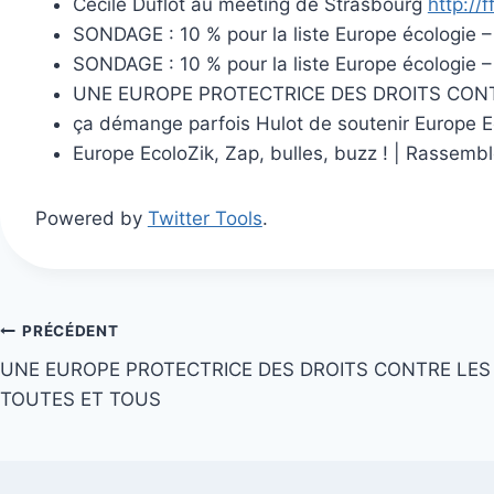
Cécile Duflot au meeting de Strasbourg
http://
SONDAGE : 10 % pour la liste Europe écologie –
SONDAGE : 10 % pour la liste Europe écologie –
UNE EUROPE PROTECTRICE DES DROITS CONT
ça démange parfois Hulot de soutenir Europe 
Europe EcoloZik, Zap, bulles, buzz ! | Rassemb
Powered by
Twitter Tools
.
Navigation
PRÉCÉDENT
UNE EUROPE PROTECTRICE DES DROITS CONTRE LES 
de
TOUTES ET TOUS
l’article