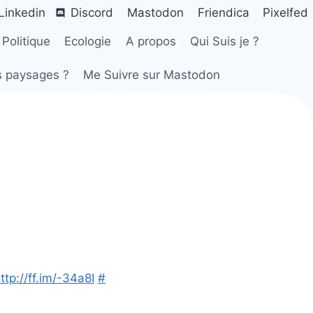
Linkedin
Discord
Mastodon
Friendica
Pixelfed
Politique
Ecologie
A propos
Qui Suis je ?
s paysages ?
Me Suivre sur Mastodon
ttp://ff.im/-34a8I
#