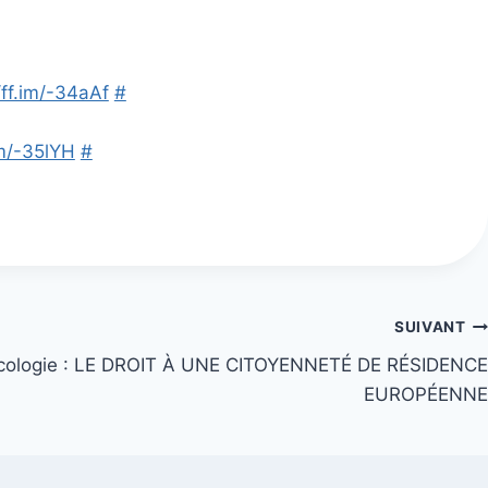
/ff.im/-34aAf
#
im/-35lYH
#
SUIVANT
Ecologie : LE DROIT À UNE CITOYENNETÉ DE RÉSIDENCE
EUROPÉENNE