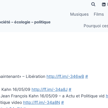
Musiques
Films
ciété – écologie – politique
Pourquoi ce
 maintenant» – Libération
http://ff.im/-346wB
#
is Kahn 16/05/09
http://ff.im/-34a8J
#
 Jean François Kahn 16/05/09 – a Actu et Politique vid
h
itique video
http://ff.im/-34a8N
#