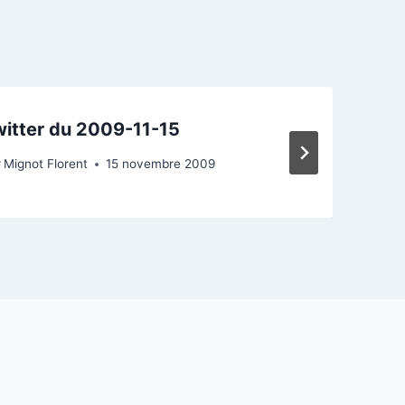
itter du 2009-11-15
r
Mignot Florent
15 novembre 2009
P