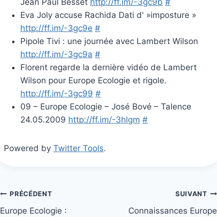
Jean Paul Besset
http://ff.im/-3gc9b
#
Eva Joly accuse Rachida Dati d' »imposture »
http://ff.im/-3gc9e
#
Pipole Tivi : une journée avec Lambert Wilson
http://ff.im/-3gc9a
#
Florent regarde la dernière vidéo de Lambert
Wilson pour Europe Ecologie et rigole.
http://ff.im/-3gc99
#
09 – Europe Ecologie – José Bové – Talence
24.05.2009
http://ff.im/-3hlgm
#
Powered by
Twitter Tools
.
Navigation
PRÉCÉDENT
SUIVANT
Europe Ecologie :
Connaissances Europe