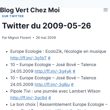
Aller
Blog Vert Chez Moi
au
contenu
SUR TWITTER
Twitter du 2009-05-26
Par
Mignot Florent
26 mai 2009
Europe Ecologie : EcoloZik, l’écologie en musique
http://ff.im/-3g1bT
#
10 – Europe Ecologie – José Bové – Talence
24.05.2009
http://ff.im/-3g4yA
#
10 – Europe Ecologie – José Bové – Talence
24.05.2009
http://ff.im/-3g8ju
#
Pipole Tivi : une journée avec Lambert Wilson
http://ff.im/-3gc9d
#
Le bon choix | Rassemblement Europe Ecologie –