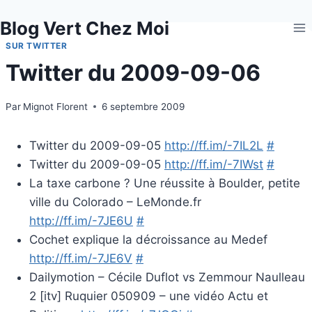
Aller
Blog Vert Chez Moi
au
contenu
SUR TWITTER
Twitter du 2009-09-06
Par
Mignot Florent
6 septembre 2009
Twitter du 2009-09-05
http://ff.im/-7IL2L
#
Twitter du 2009-09-05
http://ff.im/-7IWst
#
La taxe carbone ? Une réussite à Boulder, petite
ville du Colorado – LeMonde.fr
http://ff.im/-7JE6U
#
Cochet explique la décroissance au Medef
http://ff.im/-7JE6V
#
Dailymotion – Cécile Duflot vs Zemmour Naulleau
2 [itv] Ruquier 050909 – une vidéo Actu et