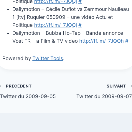
Politique
http://ff.im/-7JQQj
#
Dailymotion – Cécile Duflot vs Zemmour Naulleau
1 [itv] Ruquier 050909 – une vidéo Actu et
Politique
http://ff.im/-7JQQi
#
Dailymotion – Bubba Ho-Tep – Bande annonce
Vost FR – a Film & TV video
http://ff.im/-7JQQh
#
Powered by
Twitter Tools
.
Navigation
PRÉCÉDENT
SUIVANT
Twitter du 2009-09-05
Twitter du 2009-09-07
de
l’article