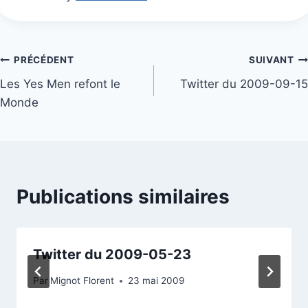
Navigation
PRÉCÉDENT
SUIVANT
Les Yes Men refont le
Twitter du 2009-09-15
de
Monde
l’article
Publications similaires
Twitter du 2009-05-23
Par
Mignot Florent
23 mai 2009