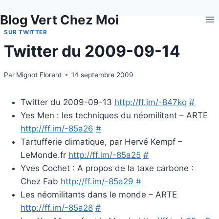
Aller
Blog Vert Chez Moi
au
contenu
SUR TWITTER
Twitter du 2009-09-14
Par
Mignot Florent
14 septembre 2009
Twitter du 2009-09-13
http://ff.im/-847kq
#
Yes Men : les techniques du néomilitant – ARTE
http://ff.im/-85a26
#
Tartufferie climatique, par Hervé Kempf –
LeMonde.fr
http://ff.im/-85a25
#
Yves Cochet : A propos de la taxe carbone :
Chez Fab
http://ff.im/-85a29
#
Les néomilitants dans le monde – ARTE
http://ff.im/-85a28
#