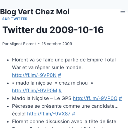
Aller
Blog Vert Chez Moi
au
contenu
SUR TWITTER
Twitter du 2009-10-16
Par
Mignot Florent
16 octobre 2009
Florent va se faire une partie de Empire Total
War et va régner sur le monde.
http://ff.im/-9VP0N
#
« mado la niçoise » chez michou »
http://ff.im/-9VP0M
#
Mado la Niçoise – Le GPS
http://ff.im/-9VP0O
#
Pécresse se présente comme une candidate…
écolo!
http://ff.im/-9VX87
#
Florent bonne discussion avec la tête de liste