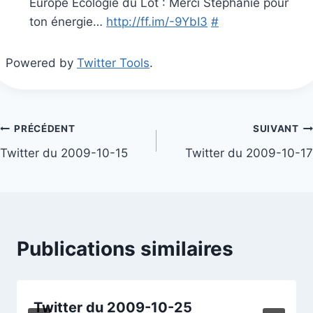
Europe Ecologie du Lot : Merci Stéphanie pour
ton énergie…
http://ff.im/-9YbI3
#
Powered by
Twitter Tools
.
Navigation
PRÉCÉDENT
SUIVANT
Twitter du 2009-10-15
Twitter du 2009-10-17
de
l’article
Publications similaires
Twitter du 2009-10-25