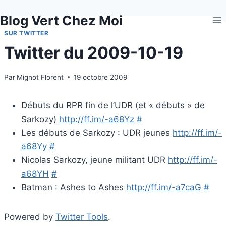
Aller
Blog Vert Chez Moi
au
contenu
SUR TWITTER
Twitter du 2009-10-19
Par
Mignot Florent
19 octobre 2009
Débuts du RPR fin de l’UDR (et « débuts » de
Sarkozy)
http://ff.im/-a68Yz
#
Les débuts de Sarkozy : UDR jeunes
http://ff.im/-
a68Yy
#
Nicolas Sarkozy, jeune militant UDR
http://ff.im/-
a68YH
#
Batman : Ashes to Ashes
http://ff.im/-a7caG
#
Powered by
Twitter Tools
.