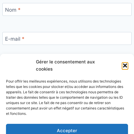
Nom
*
E-mail
*
Gérer le consentement aux
Site
cookies
Pour offrir les meilleures expériences, nous utilisons des technologies
telles que les cookies pour stocker et/ou accéder aux informations des
appareils. Le fait de consentir à ces technologies nous permettra de
traiter des données telles que le comportement de navigation ou les ID
uniques sur ce site. Le fait de ne pas consentir ou de retirer son
Ce site utilise Akismet pour réduire les indésirables.
consentement peut avoir un effet négatif sur certaines caractéristiques
En savoir plus sur la façon dont les données de vos
et fonctions.
commentaires sont traitées
.
Accepter