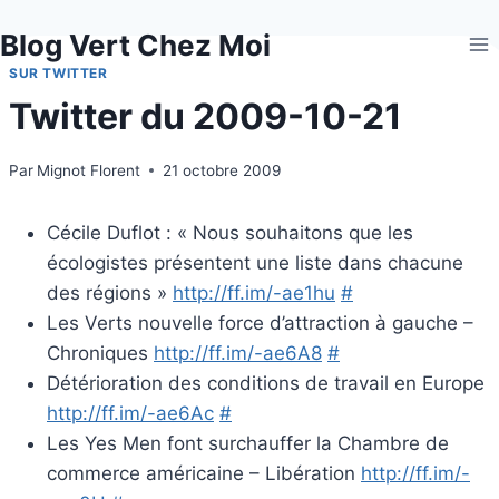
Aller
Blog Vert Chez Moi
au
contenu
SUR TWITTER
Twitter du 2009-10-21
Par
Mignot Florent
21 octobre 2009
Cécile Duflot : « Nous souhaitons que les
écologistes présentent une liste dans chacune
des régions »
http://ff.im/-ae1hu
#
Les Verts nouvelle force d’attraction à gauche –
Chroniques
http://ff.im/-ae6A8
#
Détérioration des conditions de travail en Europe
http://ff.im/-ae6Ac
#
Les Yes Men font surchauffer la Chambre de
commerce américaine – Libération
http://ff.im/-