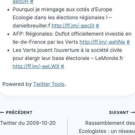
aec0H
#
Pourquoi je m’engage aux cotés d’Europe
Ecologie dans les élections régionales ! –
danielbreuiller.f
http://ff.im/-aec0I
#
AFP: Régionales: Duflot officiellement investie en
Ile-de-France par les Verts
http://ff.im/-aehNe
#
Les Verts jouent l’ouverture à la société civile
pour élargir leur base électorale – LeMonde.fr
http://ff.im/-aeLWX
#
Powered by
Twitter Tools
.
Navigation
PRÉCÉDENT
SUIVANT
Twitter du 2009-10-20
Rassemblement des
de
Ecologistes : un réseau