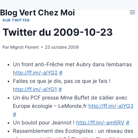
Aller
Blog Vert Chez Moi
au
contenu
SUR TWITTER
Twitter du 2009-10-23
Par
Mignot Florent
23 octobre 2009
Un front anti-Frêche met Aubry dans l’embarras
http://ff.im/-alYQ2
#
Faites ce que je dis, pas ce que je fais !
http://ff.im/-alYQ1
#
Un élu PCF presse Mme Buffet de s’allier avec
Europe écologie – LeMonde.fr
http://ff.im/-alYQ3
#
Un boulot pour Jeannot !
http://ff.im/-am6RV
#
Rassemblement des Ecologistes : un réseau des