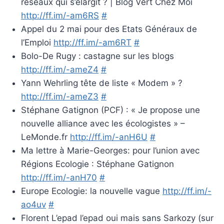
réseaux qui s’élargit ? | Blog Vert Chez Moi
http://ff.im/-am6RS
#
Appel du 2 mai pour des Etats Généraux de
l’Emploi
http://ff.im/-am6RT
#
Bolo-De Rugy : castagne sur les blogs
http://ff.im/-ameZ4
#
Yann Wehrling tête de liste « Modem » ?
http://ff.im/-ameZ3
#
Stéphane Gatignon (PCF) : « Je propose une
nouvelle alliance avec les écologistes » –
LeMonde.fr
http://ff.im/-anH6U
#
Ma lettre à Marie-Georges: pour l’union avec
Régions Ecologie : Stéphane Gatignon
http://ff.im/-anH70
#
Europe Ecologie: la nouvelle vague
http://ff.im/-
ao4uv
#
Florent L’epad l’epad oui mais sans Sarkozy (sur