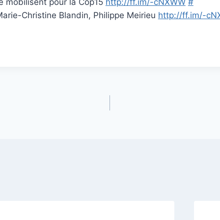
se mobilisent pour la Cop15
http://ff.im/-cNXWW
#
 Marie-Christine Blandin, Philippe Meirieu
http://ff.im/-c