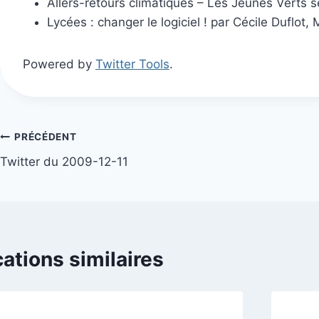
Allers-retours climatiques – Les Jeunes Verts 
Lycées : changer le logiciel ! par Cécile Duflot,
Powered by
Twitter Tools
.
Navigation
PRÉCÉDENT
Twitter du 2009-12-11
de
l’article
cations similaires