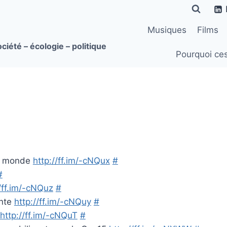
Musiques
Films
ciété – écologie – politique
Pourquoi ce
le monde
http://ff.im/-cNQux
#
#
//ff.im/-cNQuz
#
nte
http://ff.im/-cNQuy
#
http://ff.im/-cNQuT
#