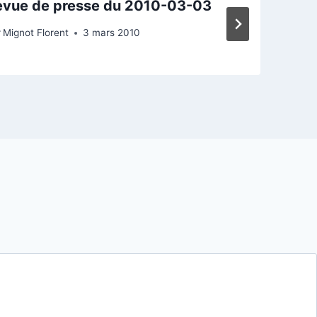
evue de presse du 2010-03-03
r
Mignot Florent
3 mars 2010
P