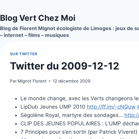
Aller
au
Blog Vert Chez Moi
contenu
Blog de Florent Mignot écologiste de Limoges : jeux de so
– internet – films – musiques
SUR TWITTER
Twitter du 2009-12-12
Par
Mignot Florent
12 décembre 2009
Le monde change, avec les Verts changeons 
LipDub Jeunes UMP 2010
http://ff.im/-cNQuw
Ségolène Royal, martyre des sondages…
http:
CLIP DES JEUNES POPULAIRES : L’UMP décha
7 Principes pour s’en sortir (par Patrick Viveret)