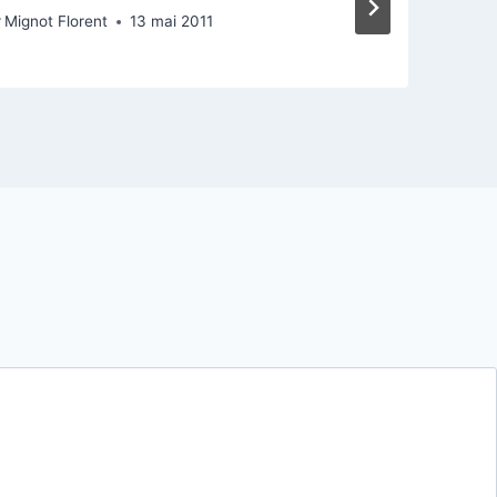
r
Mignot Florent
13 mai 2011
P