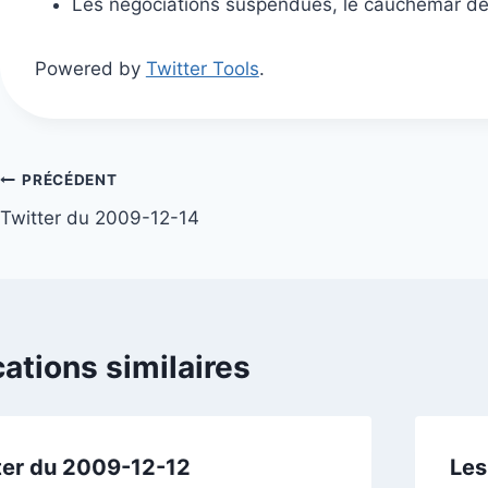
Les négociations suspendues, le cauchemar de
Powered by
Twitter Tools
.
Navigation
PRÉCÉDENT
Twitter du 2009-12-14
de
l’article
cations similaires
ter du 2009-12-12
Les