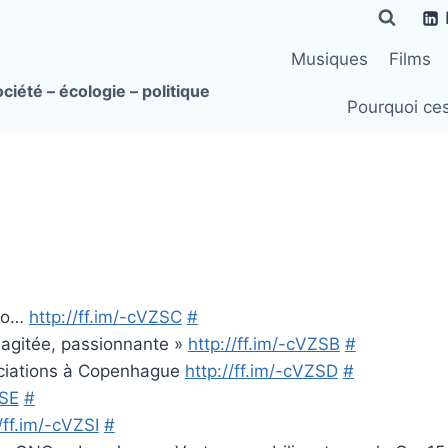
Musiques
Films
ciété – écologie – politique
Pourquoi ce
cro…
http://ff.im/-cVZSC
#
 agitée, passionnante »
http://ff.im/-cVZSB
#
ociations à Copenhague
http://ff.im/-cVZSD
#
ZSE
#
/ff.im/-cVZSI
#