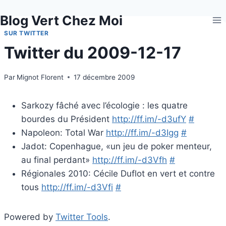
Aller
Blog Vert Chez Moi
au
contenu
SUR TWITTER
Twitter du 2009-12-17
Par
Mignot Florent
17 décembre 2009
Sarkozy fâché avec l’écologie : les quatre
bourdes du Président
http://ff.im/-d3ufY
#
Napoleon: Total War
http://ff.im/-d3Igg
#
Jadot: Copenhague, «un jeu de poker menteur,
au final perdant»
http://ff.im/-d3Vfh
#
Régionales 2010: Cécile Duflot en vert et contre
tous
http://ff.im/-d3Vfi
#
Powered by
Twitter Tools
.