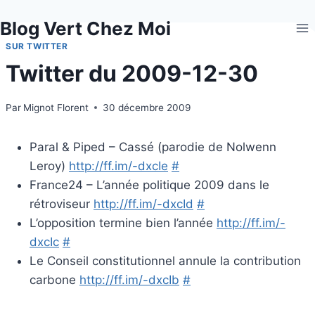
Aller
Blog Vert Chez Moi
au
contenu
SUR TWITTER
Twitter du 2009-12-30
Par
Mignot Florent
30 décembre 2009
Paral & Piped – Cassé (parodie de Nolwenn
Leroy)
http://ff.im/-dxcIe
#
France24 – L’année politique 2009 dans le
rétroviseur
http://ff.im/-dxcId
#
L’opposition termine bien l’année
http://ff.im/-
dxcIc
#
Le Conseil constitutionnel annule la contribution
carbone
http://ff.im/-dxcIb
#