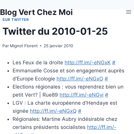
Aller
Blog Vert Chez Moi
au
contenu
SUR TWITTER
Twitter du 2010-01-25
Par
Mignot Florent
25 janvier 2010
Les Feux de la droite
http://ff.im/-eNGxK
#
Emmanuelle Cosse et son engagement auprès
d’Europe Ecologie
http://ff.im/-eNGxO
#
Elections régionales : vous reprendrez bien un
petit Vert? | Rue89
http://ff.im/-eNGyi
#
LGV : La charte européenne d’Hendaye est
signée
http://ff.im/-eNGxQ
#
Régionales: Martine Aubry indésirable chez
certains présidents socialistes
http://ff.im/-