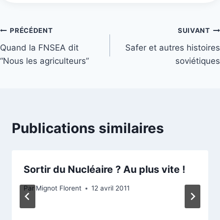
Navigation
PRÉCÉDENT
SUIVANT
Quand la FNSEA dit
Safer et autres histoires
de
“Nous les agriculteurs”
soviétiques
l’article
Publications similaires
Sortir du Nucléaire ? Au plus vite !
Par
Mignot Florent
12 avril 2011