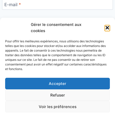
E-mail
*
Gérer le consentement aux
Site
cookies
Pour offrir les meilleures expériences, nous utilisons des technologies
telles que les cookies pour stocker et/ou accéder aux informations des
appareils. Le fait de consentir à ces technologies nous permettra de
traiter des données telles que le comportement de navigation ou les ID
uniques sur ce site. Le fait de ne pas consentir ou de retirer son
Ce site utilise Akismet pour réduire les indésirables.
consentement peut avoir un effet négatif sur certaines caractéristiques
En savoir plus sur la façon dont les données de vos
et fonctions.
commentaires sont traitées
.
Accepter
Refuser
© 2026 Blog Vert Chez Moi - Thème WordPress par
Voir les préférences
Kadence WP