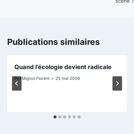
scène ?
l’article
Publications similaires
Quand l’écologie devient radicale
Par
Mignot Florent
25 mai 2006