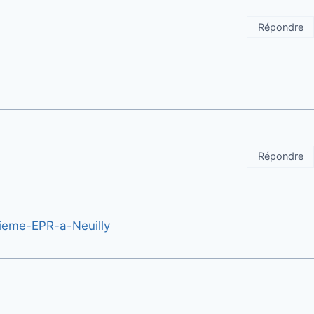
Répondre
Répondre
xieme-EPR-a-Neuilly