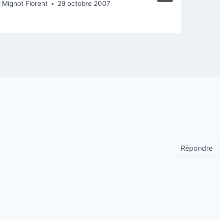
r
Mignot Florent
29 octobre 2007
P
Répondre