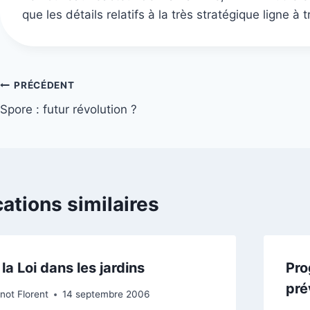
que les détails relatifs à la très stratégique ligne à
Navigation
PRÉCÉDENT
Spore : futur révolution ?
de
l’article
cations similaires
la Loi dans les jardins
Pro
pré
not Florent
14 septembre 2006