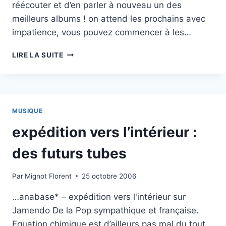
réécouter et d’en parler à nouveau un des
meilleurs albums ! on attend les prochains avec
impatience, vous pouvez commencer à les…
PIÈCES
LIRE LA SUITE
:
UNE
JOLIE
VOIX
ET
MUSIQUE
DES
TEXTES
expédition vers l’intérieur :
SYMPATOCHES
des futurs tubes
Par
Mignot Florent
25 octobre 2006
…anabase* – expédition vers l'intérieur sur
Jamendo De la Pop sympathique et française.
Equation chimique est d’ailleurs pas mal du tout.