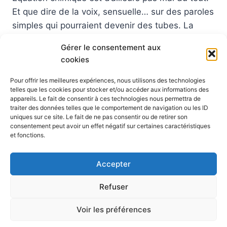
Et que dire de la voix, sensuelle… sur des paroles
simples qui pourraient devenir des tubes. La
dernière, la piscine, est d’ailleurs interessante…
Gérer le consentement aux
J’avais déjà parlé de cet album sur mon blog
cookies
mais je…
Pour offrir les meilleures expériences, nous utilisons des technologies
EXPÉDITION
LIRE LA SUITE
telles que les cookies pour stocker et/ou accéder aux informations des
VERS
appareils. Le fait de consentir à ces technologies nous permettra de
L’INTÉRIEUR
traiter des données telles que le comportement de navigation ou les ID
uniques sur ce site. Le fait de ne pas consentir ou de retirer son
:
consentement peut avoir un effet négatif sur certaines caractéristiques
DES
Navigation
et fonctions.
Page
1
2
3
FUTURS
TUBES
de
suivante
Accepter
page
Refuser
© 2026 Blog Vert Chez Moi - Thème WordPress par
Voir les préférences
Kadence WP