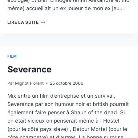
écologie) Et bien Limoges (enfin Alexandre et moi
même) accueillait un ex joueur de mon ex jeu…
UN
LIRE LA SUITE
SUISSE
EN
PROMENADE
FILM
Severance
Par
Mignot Florent
25 octobre 2006
Mix entre un film d’entreprise et un survival,
Severance par son humour noir et british pourrait
également faire penser à Shaun of the dead. Si
on était vicieux on penserait même à : Hostel
(pour le côté pays slave) , Détour Mortel (pour le
côté champetre) et d’autres. La bonne surprise