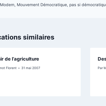
Modem, Mouvement Démocratique, pas si démocratiqu
de
l’article
cations similaires
r de l’agriculture
Des
not Florent
31 mai 2007
Par
M