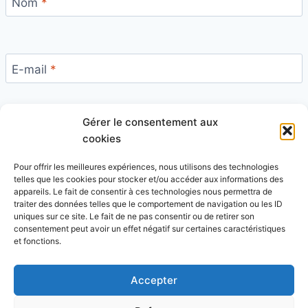
Nom
*
E-mail
*
Gérer le consentement aux
Site
cookies
Pour offrir les meilleures expériences, nous utilisons des technologies
telles que les cookies pour stocker et/ou accéder aux informations des
appareils. Le fait de consentir à ces technologies nous permettra de
traiter des données telles que le comportement de navigation ou les ID
uniques sur ce site. Le fait de ne pas consentir ou de retirer son
Ce site utilise Akismet pour réduire les indésirables.
consentement peut avoir un effet négatif sur certaines caractéristiques
En savoir plus sur la façon dont les données de vos
et fonctions.
commentaires sont traitées
.
Accepter