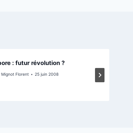
ore : futur révolution ?
r
Mignot Florent
25 juin 2008
P