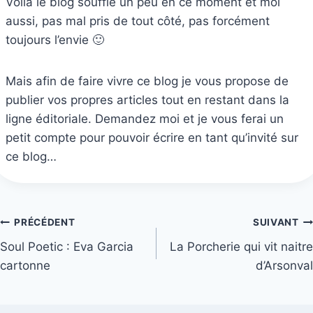
Voilà le blog souffle un peu en ce moment et moi
aussi, pas mal pris de tout côté, pas forcément
toujours l’envie 🙂
Mais afin de faire vivre ce blog je vous propose de
publier vos propres articles tout en restant dans la
ligne éditoriale. Demandez moi et je vous ferai un
petit compte pour pouvoir écrire en tant qu’invité sur
ce blog…
Navigation
PRÉCÉDENT
SUIVANT
Soul Poetic : Eva Garcia
La Porcherie qui vit naitre
de
cartonne
d’Arsonval
l’article