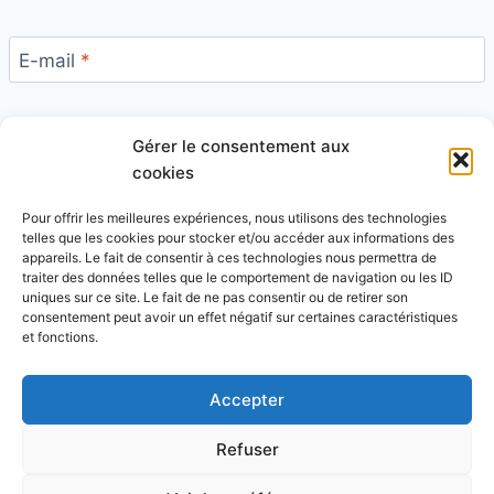
E-mail
*
Gérer le consentement aux
Site
cookies
Pour offrir les meilleures expériences, nous utilisons des technologies
telles que les cookies pour stocker et/ou accéder aux informations des
appareils. Le fait de consentir à ces technologies nous permettra de
traiter des données telles que le comportement de navigation ou les ID
uniques sur ce site. Le fait de ne pas consentir ou de retirer son
Ce site utilise Akismet pour réduire les indésirables.
consentement peut avoir un effet négatif sur certaines caractéristiques
En savoir plus sur la façon dont les données de vos
et fonctions.
commentaires sont traitées
.
Accepter
Refuser
© 2026 Blog Vert Chez Moi - Thème WordPress par