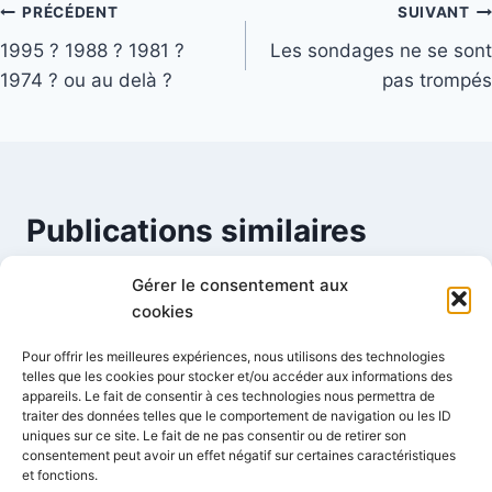
Navigation
PRÉCÉDENT
SUIVANT
1995 ? 1988 ? 1981 ?
Les sondages ne se sont
de
1974 ? ou au delà ?
pas trompés
l’article
Publications similaires
Gérer le consentement aux
cookies
Quel candidat ?
Pour offrir les meilleures expériences, nous utilisons des technologies
Par
Mignot Florent
21 février 2007
telles que les cookies pour stocker et/ou accéder aux informations des
appareils. Le fait de consentir à ces technologies nous permettra de
traiter des données telles que le comportement de navigation ou les ID
uniques sur ce site. Le fait de ne pas consentir ou de retirer son
consentement peut avoir un effet négatif sur certaines caractéristiques
et fonctions.