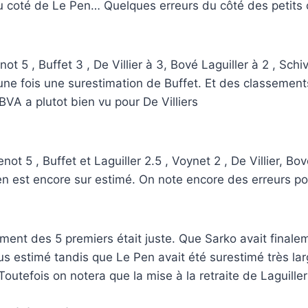
u coté de Le Pen… Quelques erreurs du côté des petits
t 5 , Buffet 3 , De Villier à 3, Bové Laguiller à 2 , Sc
ne fois une surestimation de Buffet. Et des classements 
VA a plutot bien vu pour De Villiers
t 5 , Buffet et Laguiller 2.5 , Voynet 2 , De Villier, Bov
est encore sur estimé. On note encore des erreurs pour
ent des 5 premiers était juste. Que Sarko avait finalem
s estimé tandis que Le Pen avait été surestimé très la
Toutefois on notera que la mise à la retraite de Laguille