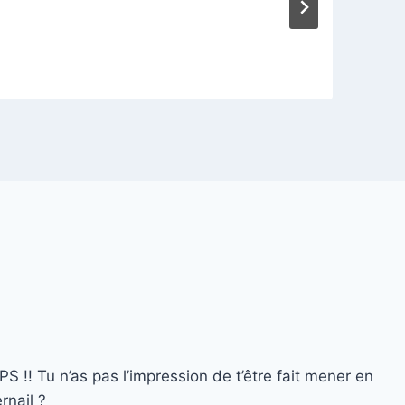
P
S !! Tu n’as pas l’impression de t’être fait mener en
rnail ?