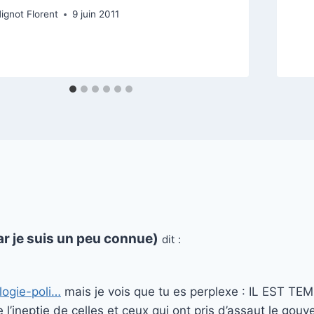
ignot Florent
9 juin 2011
r je suis un peu connue)
dit :
logie-poli…
mais je vois que tu es perplexe : IL EST TEMP
l’ineptie de celles et ceux qui ont pris d’assaut le gouve