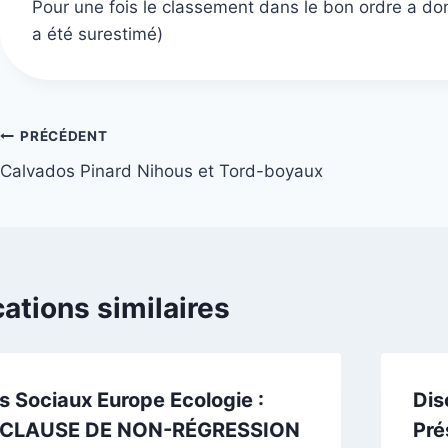
Pour une fois le classement dans le bon ordre a don
a été surestimé)
Navigation
PRÉCÉDENT
Calvados Pinard Nihous et Tord-boyaux
de
l’article
cations similaires
ts Sociaux Europe Ecologie :
Dis
 CLAUSE DE NON-RÉGRESSION
Pré