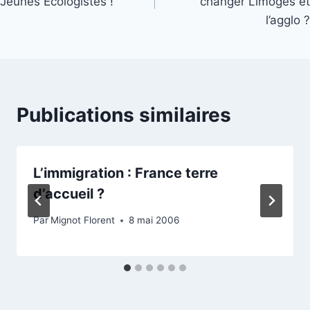
Jeunes Ecologistes !
changer Limoges et
l’article
l’agglo ?
Publications similaires
L’immigration : France terre
d’accueil ?
Par
Mignot Florent
8 mai 2006