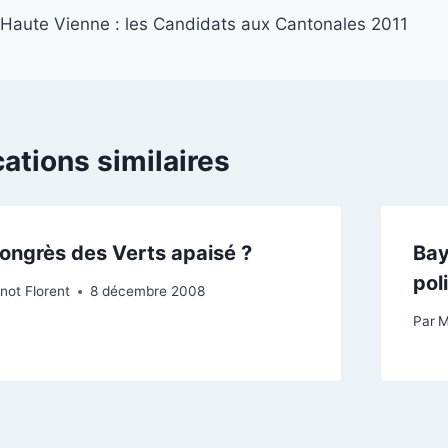
Haute Vienne : les Candidats aux Cantonales 2011
de
l’article
cations similaires
ongrès des Verts apaisé ?
Bay
pol
not Florent
8 décembre 2008
Par
M