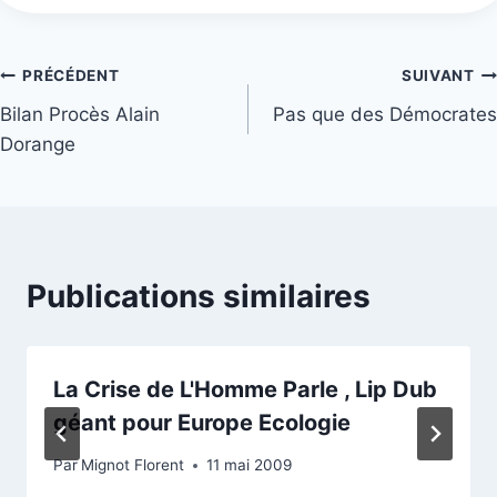
Navigation
PRÉCÉDENT
SUIVANT
Bilan Procès Alain
Pas que des Démocrates
de
Dorange
l’article
Publications similaires
La Crise de L'Homme Parle , Lip Dub
géant pour Europe Ecologie
Par
Mignot Florent
11 mai 2009