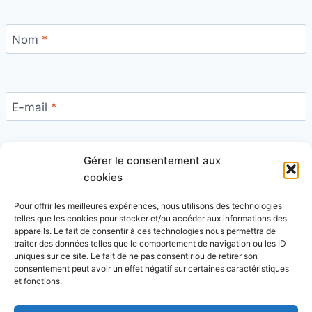
Nom
*
E-mail
*
Gérer le consentement aux
Site
cookies
Pour offrir les meilleures expériences, nous utilisons des technologies
telles que les cookies pour stocker et/ou accéder aux informations des
appareils. Le fait de consentir à ces technologies nous permettra de
traiter des données telles que le comportement de navigation ou les ID
uniques sur ce site. Le fait de ne pas consentir ou de retirer son
Ce site utilise Akismet pour réduire les indésirables.
consentement peut avoir un effet négatif sur certaines caractéristiques
En savoir plus sur la façon dont les données de vos
et fonctions.
commentaires sont traitées
.