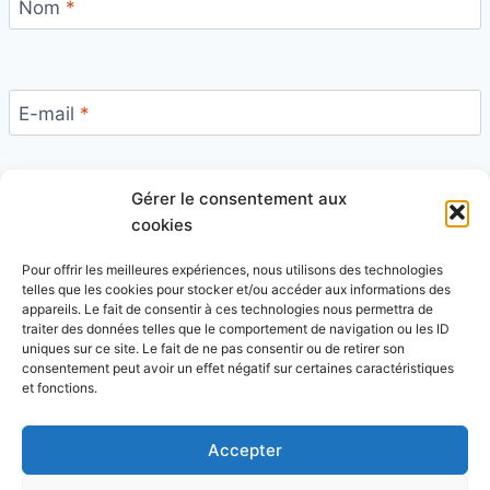
Nom
*
E-mail
*
Gérer le consentement aux
Site
cookies
Pour offrir les meilleures expériences, nous utilisons des technologies
telles que les cookies pour stocker et/ou accéder aux informations des
appareils. Le fait de consentir à ces technologies nous permettra de
traiter des données telles que le comportement de navigation ou les ID
uniques sur ce site. Le fait de ne pas consentir ou de retirer son
Ce site utilise Akismet pour réduire les indésirables.
consentement peut avoir un effet négatif sur certaines caractéristiques
En savoir plus sur la façon dont les données de vos
et fonctions.
commentaires sont traitées
.
Accepter