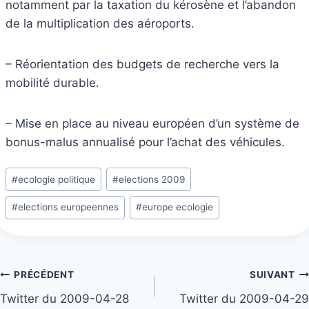
notamment par la taxation du kérosène et l’abandon
de la multiplication des aéroports.
– Réorientation des budgets de recherche vers la
mobilité durable.
– Mise en place au niveau européen d’un système de
bonus-malus annualisé pour l’achat des véhicules.
Étiquettes
#
ecologie politique
#
elections 2009
de
#
elections europeennes
#
europe ecologie
la
publication :
Navigation
PRÉCÉDENT
SUIVANT
Twitter du 2009-04-28
Twitter du 2009-04-29
de