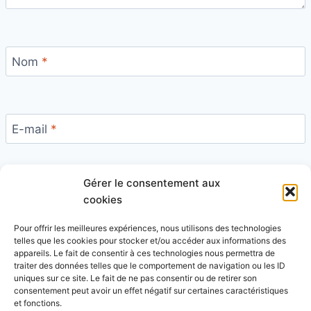
Nom
*
E-mail
*
Gérer le consentement aux
Site
cookies
Pour offrir les meilleures expériences, nous utilisons des technologies
telles que les cookies pour stocker et/ou accéder aux informations des
appareils. Le fait de consentir à ces technologies nous permettra de
traiter des données telles que le comportement de navigation ou les ID
uniques sur ce site. Le fait de ne pas consentir ou de retirer son
Ce site utilise Akismet pour réduire les indésirables.
consentement peut avoir un effet négatif sur certaines caractéristiques
En savoir plus sur la façon dont les données de vos
et fonctions.