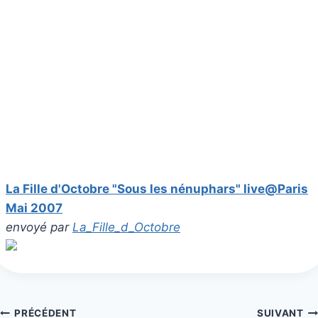
La Fille d'Octobre "Sous les nénuphars" live@Paris
Mai 2007
envoyé par
La_Fille_d_Octobre
Navigation
PRÉCÉDENT
SUIVANT