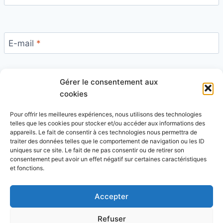
E-mail
*
Gérer le consentement aux
Site
cookies
Pour offrir les meilleures expériences, nous utilisons des technologies
telles que les cookies pour stocker et/ou accéder aux informations des
appareils. Le fait de consentir à ces technologies nous permettra de
traiter des données telles que le comportement de navigation ou les ID
uniques sur ce site. Le fait de ne pas consentir ou de retirer son
Ce site utilise Akismet pour réduire les indésirables.
consentement peut avoir un effet négatif sur certaines caractéristiques
En savoir plus sur la façon dont les données de vos
et fonctions.
commentaires sont traitées
.
Accepter
Refuser