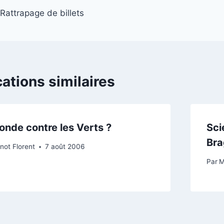
Rattrapage de billets
de
l’article
cations similaires
onde contre les Verts ?
Sci
Bra
not Florent
7 août 2006
Par
M