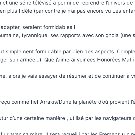
 et une série télévisé a permi de reprendre l’univers de
en plus fidèle (par contre je n’ai pas encore vu Les enf
adapter, seraient formidables !
humaine, tyrannique, ses rapports avec son ghola (une 
ut simplement formidable par bien des aspects. Complex
iger son armée…). Que j’aimerai voir ces Honorées Matria
e, alors je vais essayer de résumer et de continuer à v
a reçu comme fief Arrakis/Dune la planète d’où provient l’
tur d’une certaine manière , utilisé par les navigateurs
)
fuir avec sa mère, il sera recueilli par les Fremens (un