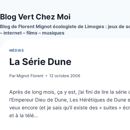
Aller
au
Blog Vert Chez Moi
contenu
Blog de Florent Mignot écologiste de Limoges : jeux de so
– internet – films – musiques
MÉDIAS
La Série Dune
Par
Mignot Florent
12 octobre 2006
Après de long mois, ça y est, j’ai fini de lire la séri
l’Empereur Dieu de Dune, Les Hérétiques de Dune et
veux encore (et je sais qu’il existe des « suites » é
et à la télé…