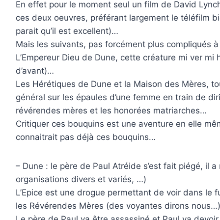
En effet pour le moment seul un film de David Lynch
ces deux oeuvres, préférant largement le téléfilm bi
parait qu’il est excellent)…
Mais les suivants, pas forcément plus compliqués à 
L’Empereur Dieu de Dune, cette créature mi ver mi 
d’avant)…
Les Hérétiques de Dune et la Maison des Mères, to
général sur les épaules d’une femme en train de dir
révérendes mères et les honorées matriarches…
Critiquer ces bouquins est une aventure en elle mêm
connaitrait pas déjà ces bouquins…
– Dune : le père de Paul Atréide s’est fait piégé, il 
organisations divers et variés, …)
L’Epice est une drogue permettant de voir dans le fu
les Révérendes Mères (des voyantes dirons nous…
Le père de Paul va être assassiné et Paul va devoir 