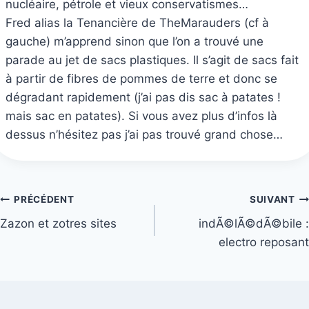
nucléaire, pétrole et vieux conservatismes…
Fred alias la Tenancière de TheMarauders (cf à
gauche) m’apprend sinon que l’on a trouvé une
parade au jet de sacs plastiques. Il s’agit de sacs fait
à partir de fibres de pommes de terre et donc se
dégradant rapidement (j’ai pas dis sac à patates !
mais sac en patates). Si vous avez plus d’infos là
dessus n’hésitez pas j’ai pas trouvé grand chose…
Navigation
PRÉCÉDENT
SUIVANT
Zazon et zotres sites
indÃ©lÃ©dÃ©bile :
de
electro reposant
l’article