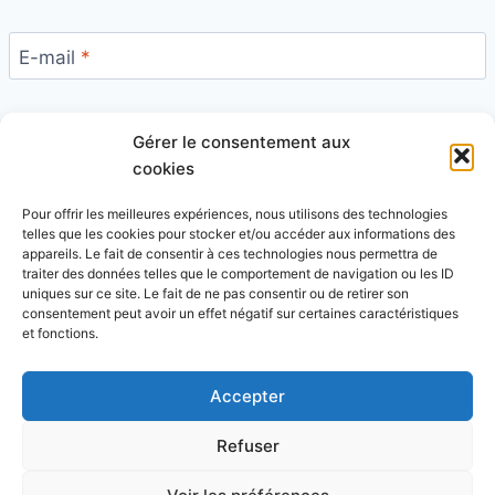
E-mail
*
Gérer le consentement aux
Site
cookies
Pour offrir les meilleures expériences, nous utilisons des technologies
telles que les cookies pour stocker et/ou accéder aux informations des
appareils. Le fait de consentir à ces technologies nous permettra de
traiter des données telles que le comportement de navigation ou les ID
uniques sur ce site. Le fait de ne pas consentir ou de retirer son
Ce site utilise Akismet pour réduire les indésirables.
consentement peut avoir un effet négatif sur certaines caractéristiques
En savoir plus sur la façon dont les données de vos
et fonctions.
commentaires sont traitées
.
Accepter
Refuser
© 2026 Blog Vert Chez Moi - Thème WordPress par