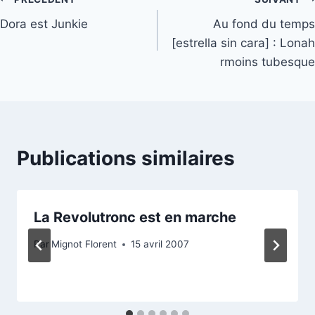
Navigation
Dora est Junkie
Au fond du temps
de
[estrella sin cara] : Lonah
l’article
rmoins tubesque
Publications similaires
La Revolutronc est en marche
Par
Mignot Florent
15 avril 2007