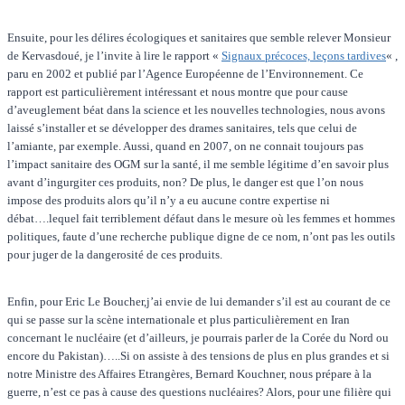
Ensuite, pour les délires écologiques et sanitaires que semble relever Monsieur
de Kervasdoué, je l’invite à lire le rapport «
Signaux précoces, leçons tardives
« ,
paru en 2002 et publié par l’Agence Européenne de l’Environnement. Ce
rapport est particulièrement intéressant et nous montre que pour cause
d’aveuglement béat dans la science et les nouvelles technologies, nous avons
laissé s’installer et se développer des drames sanitaires, tels que celui de
l’amiante, par exemple. Aussi, quand en 2007, on ne connait toujours pas
l’impact sanitaire des OGM sur la santé, il me semble légitime d’en savoir plus
avant d’ingurgiter ces produits, non? De plus, le danger est que l’on nous
impose des produits alors qu’il n’y a eu aucune contre expertise ni
débat….lequel fait terriblement défaut dans le mesure où les femmes et hommes
politiques, faute d’une recherche publique digne de ce nom, n’ont pas les outils
pour juger de la dangerosité de ces produits.
Enfin, pour Eric Le Boucher,j’ai envie de lui demander s’il est au courant de ce
qui se passe sur la scène internationale et plus particulièrement en Iran
concernant le nucléaire (et d’ailleurs, je pourrais parler de la Corée du Nord ou
encore du Pakistan)…..Si on assiste à des tensions de plus en plus grandes et si
notre Ministre des Affaires Etrangères, Bernard Kouchner, nous prépare à la
guerre, n’est ce pas à cause des questions nucléaires? Alors, pour une filière qui