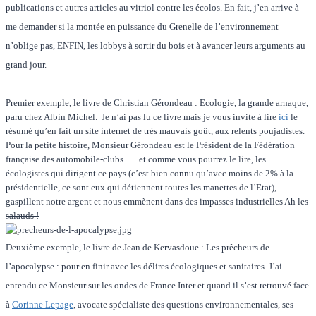
publications et autres articles au vitriol contre les écolos. En fait, j’en arrive à
me demander si la montée en puissance du Grenelle de l’environnement
n’oblige pas, ENFIN, les lobbys à sortir du bois et à avancer leurs arguments au
grand jour.
Premier exemple, le livre de Christian Gérondeau : Ecologie, la grande arnaque,
paru chez Albin Michel. Je n’ai pas lu ce livre mais je vous invite à lire
ici
le
résumé qu’en fait un site internet de très mauvais goût, aux relents poujadistes.
Pour la petite histoire, Monsieur Gérondeau est le Président de la Fédération
française des automobile-clubs….. et comme vous pourrez le lire, les
écologistes qui dirigent ce pays (c’est bien connu qu’avec moins de 2% à la
présidentielle, ce sont eux qui détiennent toutes les manettes de l’Etat),
gaspillent notre argent et nous emmènent dans des impasses industrielles
Ah les
salauds !
Deuxième exemple, le livre de Jean de Kervasdoue : Les prêcheurs de
l’apocalypse : pour en finir avec les délires écologiques et sanitaires. J’ai
entendu ce Monsieur sur les ondes de France Inter et quand il s’est retrouvé face
à
Corinne Lepage
, avocate spécialiste des questions environnementales, ses