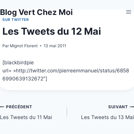
Aller
Blog Vert Chez Moi
au
contenu
SUR TWITTER
Les Tweets du 12 Mai
Par
Mignot Florent
13 mai 2011
[blackbirdpie
url= »http://twitter.com/pierreemmanuel/status/6858
6990639132672″]
Navigation
PRÉCÉDENT
SUIVANT
Les Tweets du 11 Mai
Les Tweets du 13 Mai
de
l’article