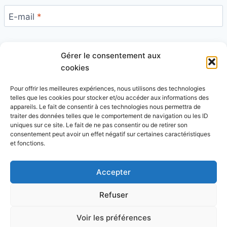
E-mail
*
Gérer le consentement aux
Site
cookies
Pour offrir les meilleures expériences, nous utilisons des technologies
telles que les cookies pour stocker et/ou accéder aux informations des
appareils. Le fait de consentir à ces technologies nous permettra de
traiter des données telles que le comportement de navigation ou les ID
uniques sur ce site. Le fait de ne pas consentir ou de retirer son
Ce site utilise Akismet pour réduire les indésirables.
consentement peut avoir un effet négatif sur certaines caractéristiques
En savoir plus sur la façon dont les données de vos
et fonctions.
commentaires sont traitées
.
Accepter
Refuser
© 2026 Blog Vert Chez Moi - Thème WordPress par
Voir les préférences
Kadence WP