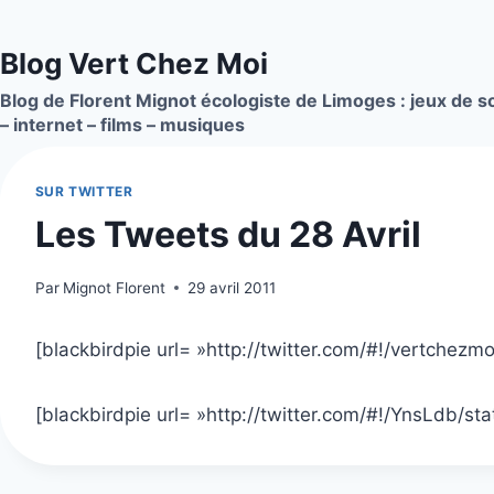
Aller
au
Blog Vert Chez Moi
contenu
Blog de Florent Mignot écologiste de Limoges : jeux de so
– internet – films – musiques
SUR TWITTER
Les Tweets du 28 Avril
Par
Mignot Florent
29 avril 2011
[blackbirdpie url= »http://twitter.com/#!/vertche
[blackbirdpie url= »http://twitter.com/#!/YnsLdb/