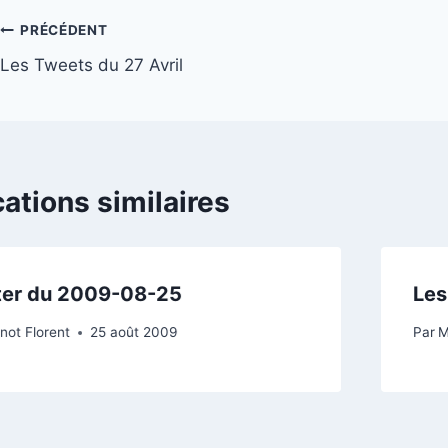
Navigation
PRÉCÉDENT
Les Tweets du 27 Avril
de
l’article
cations similaires
ter du 2009-08-25
Les
not Florent
25 août 2009
Par
M