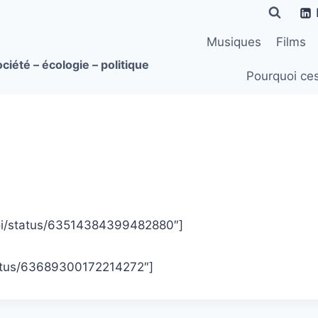
Musiques
Films
ciété – écologie – politique
Pourquoi ce
zmoi/status/63514384399482880″]
status/63689300172214272″]