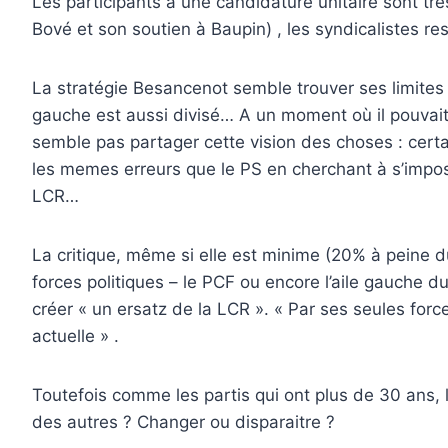
Les participants à une candidature unitaire sont très
Bové et son soutien à Baupin) , les syndicalistes re
La stratégie Besancenot semble trouver ses limites 
gauche est aussi divisé… A un moment où il pouvait
semble pas partager cette vision des choses : cert
les memes erreurs que le PS en cherchant à s’imposer
LCR…
La critique, même si elle est minime (20% à peine du
forces politiques – le PCF ou encore l’aile gauche du
créer « un ersatz de la LCR ». « Par ses seules forc
actuelle » .
Toutefois comme les partis qui ont plus de 30 ans,
des autres ? Changer ou disparaitre ?