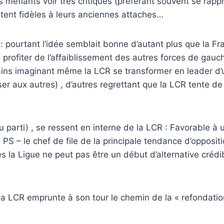
 méfiants voir très critiques (préférant souvent se rappr
stent fidèles à leurs anciennes attaches…
: pourtant l’idée semblait bonne d’autant plus que la Fr
 profiter de l’affaiblissement des autres forces de ga
ains imaginant même la LCR se transformer en leader d’u
 aux autres) , d’autres regrettant que la LCR tente de r
 parti) , se ressent en interne de la LCR : Favorable à 
 PS – le chef de file de la principale tendance d’opposit
es la Ligue ne peut pas être un début d’alternative crédi
 la LCR emprunte à son tour le chemin de la « refondati