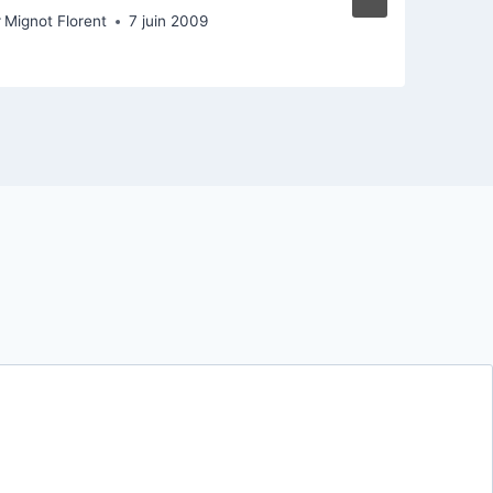
r
Mignot Florent
7 juin 2009
P