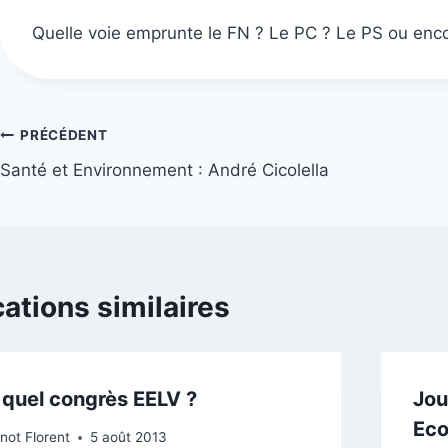
Quelle voie emprunte le FN ? Le PC ? Le PS ou enco
Navigation
PRÉCÉDENT
Santé et Environnement : André Cicolella
de
l’article
cations similaires
 quel congrès EELV ?
Jou
Eco
not Florent
5 août 2013