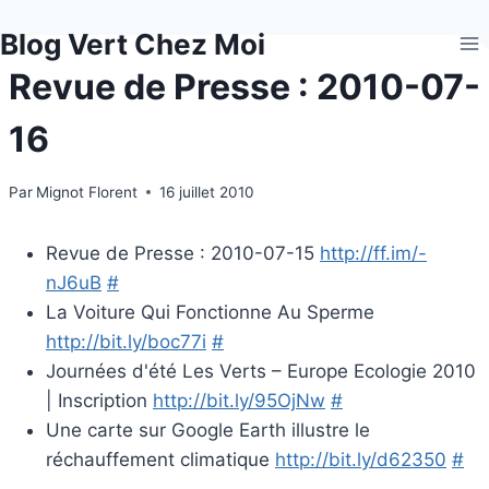
Aller
Blog Vert Chez Moi
au
contenu
Revue de Presse : 2010-07-
16
Par
Mignot Florent
16 juillet 2010
Revue de Presse : 2010-07-15
http://ff.im/-
nJ6uB
#
La Voiture Qui Fonctionne Au Sperme
http://bit.ly/boc77i
#
Journées d'été Les Verts – Europe Ecologie 2010
| Inscription
http://bit.ly/95OjNw
#
Une carte sur Google Earth illustre le
réchauffement climatique
http://bit.ly/d62350
#