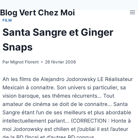
Aller
Blog Vert Chez Moi
au
contenu
FILM
Santa Sangre et Ginger
Snaps
Par
Mignot Florent
26 février 2006
Ah les films de Alejandro Jodorowsky LE Réalisateur
Mexicain à connaitre. Son univers si particulier, sa
vision baroque, ses thêmes récurrents… Tout
amateur de cinéma se doit de le connaitre… Santa
Sangre étant l’un de ses meilleurs et plus abordable
intellectuellement parlant… (CORRECTION : Honte à
moi Jodorowsky est chilien et j’oubliai il est l’auteur
de la BD l’Incal et d’autres BD connus