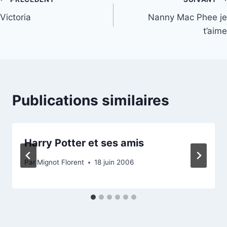
Navigation
Victoria
Nanny Mac Phee je
de
t’aime
l’article
Publications similaires
Harry Potter et ses amis
Par
Mignot Florent
18 juin 2006