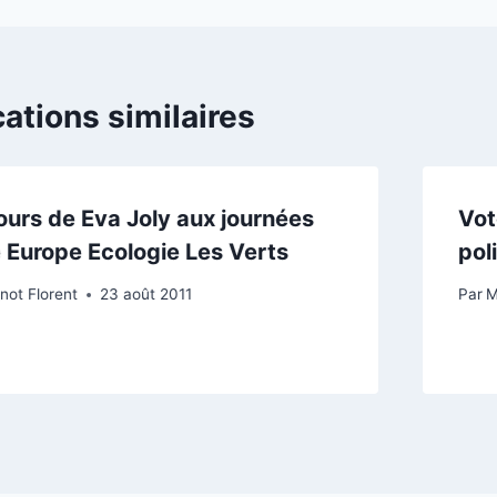
l’article
cations similaires
ours de Eva Joly aux journées
Vot
é Europe Ecologie Les Verts
pol
not Florent
23 août 2011
Par
M