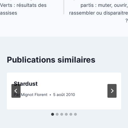
de
Verts : résultats des
partis : muter, ouvrir,
l’article
assises
rassembler ou disparaitre
?
Publications similaires
Stardust
Par
Mignot Florent
5 août 2010