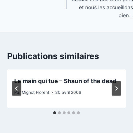
l’article
et nous les accueillons
bien…
Publications similaires
La main qui tue – Shaun of the dead
Par
Mignot Florent
30 avril 2006