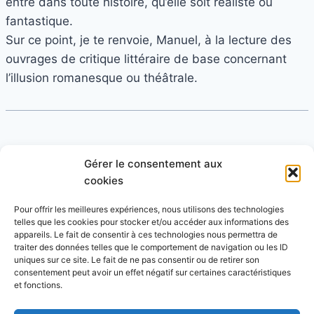
entre dans toute histoire, qu’elle soit réaliste ou
fantastique.
Sur ce point, je te renvoie, Manuel, à la lecture des
ouvrages de critique littéraire de base concernant
l’illusion romanesque ou théâtrale.
metallah
dit :
Gérer le consentement aux
2 juin 2006 à 22 h 54 min
cookies
Mort de rire, Marie a posté un commentaire 🙂 , pas
Pour offrir les meilleures expériences, nous utilisons des technologies
telles que les cookies pour stocker et/ou accéder aux informations des
con pas con en plus ce petit com
appareils. Le fait de consentir à ces technologies nous permettra de
traiter des données telles que le comportement de navigation ou les ID
uniques sur ce site. Le fait de ne pas consentir ou de retirer son
consentement peut avoir un effet négatif sur certaines caractéristiques
et fonctions.
Les commentaires sont fermés.