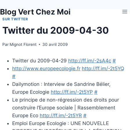
Aller
Blog Vert Chez Moi
au
contenu
SUR TWITTER
Twitter du 2009-04-30
Par
Mignot Florent
30 avril 2009
Twitter du 2009-04-29
http://ff.im/-2sA4c
#
http://www.europeecologie.fr
http://ff.im/-2t5YQ
#
Dailymotion : Interview de Sandrine Bélier,
Europe Ecologie
http://ff.im/-2t5YP
#
Le principe de non-régression des droits pour
construire l’Europe sociale | Rassemblement
Europe Eco
http://ff.im/-2t5YR
#
Emploi Europe Ecologie : UNE NOUVELLE