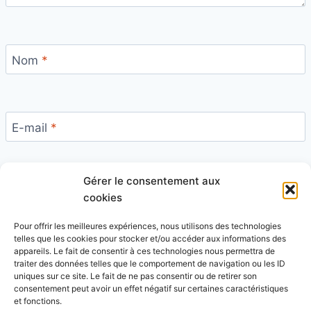
Nom
*
E-mail
*
Gérer le consentement aux
Site
cookies
Pour offrir les meilleures expériences, nous utilisons des technologies
telles que les cookies pour stocker et/ou accéder aux informations des
appareils. Le fait de consentir à ces technologies nous permettra de
traiter des données telles que le comportement de navigation ou les ID
uniques sur ce site. Le fait de ne pas consentir ou de retirer son
Ce site utilise Akismet pour réduire les indésirables.
consentement peut avoir un effet négatif sur certaines caractéristiques
En savoir plus sur la façon dont les données de vos
et fonctions.