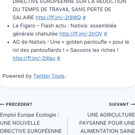
DIRECTIVE EUROPÉENNE SUR LA RÉDUCTION
DU TEMPS DE TRAVAIL SANS PERTE DE
SALAIRE
http://ff.im/-2t8WQ
#
Le Figaro – Flash actu : Natixis: assemblée
générale chahutée
http://ff.im/-2trOV
#
AG de Natixis : Une « golden pantoufle » pour le
roi des pantouflards ! « Sauvons les riches !
http://ff.im/-2tKec
#
Powered by
Twitter Tools
.
Navigation
PRÉCÉDENT
SUIVANT
Emploi Europe Ecologie :
UNE AGRICULTURE
de
UNE NOUVELLE
PAYSANNE POUR UNE
l’article
DIRECTIVE EUROPÉENNE
ALIMENTATION SAINE