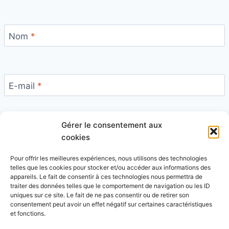
Nom
*
E-mail
*
Gérer le consentement aux
Site
cookies
Pour offrir les meilleures expériences, nous utilisons des technologies
telles que les cookies pour stocker et/ou accéder aux informations des
appareils. Le fait de consentir à ces technologies nous permettra de
traiter des données telles que le comportement de navigation ou les ID
uniques sur ce site. Le fait de ne pas consentir ou de retirer son
Ce site utilise Akismet pour réduire les indésirables.
consentement peut avoir un effet négatif sur certaines caractéristiques
En savoir plus sur la façon dont les données de vos
et fonctions.
commentaires sont traitées
.