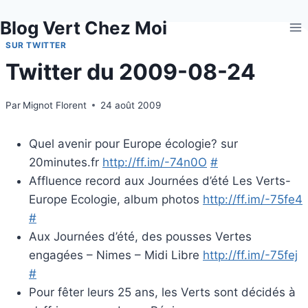
Aller
Blog Vert Chez Moi
au
contenu
SUR TWITTER
Twitter du 2009-08-24
Par
Mignot Florent
24 août 2009
Quel avenir pour Europe écologie? sur
20minutes.fr
http://ff.im/-74n0O
#
Affluence record aux Journées d’été Les Verts-
Europe Ecologie, album photos
http://ff.im/-75fe4
#
Aux Journées d’été, des pousses Vertes
engagées – Nimes – Midi Libre
http://ff.im/-75fej
#
Pour fêter leurs 25 ans, les Verts sont décidés à