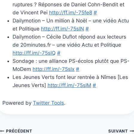
ruptures ? Réponses de Daniel Cohn-Bendit et
de Vincent Pei
http://ff.im/-75fe8
#
Dailymotion – Un million à Noël – une vidéo Actu
et Politique
http://ff.im/-75slN
#
Dailymotion – Cécile Duflot répond aux lecteurs
de 20minutes.fr – une vidéo Actu et Politique
http://ff.im/-75slQ
#
Sondage : une alliance PS-écolos plutôt que PS-
MoDem
http://ff.im/-75slx
#
Les Jeunes Verts font leur rentrée à Nîmes [Les
Jeunes Verts]
http://ff.im/-75slM
#
Powered by
Twitter Tools
.
Navigation
PRÉCÉDENT
SUIVANT