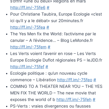
s’offrir «une ou deux» Régions en mars
http://ff.im/-75fe6
#
Pour Christiane Taubira, Europe Ecologie «c’est
ici qu’il y a le débat» sur 20minutes.fr
http://ff.im/-75fea
#
The Yes Men fix the World: l’activisme par le
canular – A l’évidence… – Blog LeMonde.fr
http://ff.im/-75fem
#
Les Verts voient l’avenir en rose – Les Verts
Europe Ecologie Duflot régionales PS – leJDD.fr
http://ff.im/-75fef
#
Ecologie politique : qu’un nouveau cycle
commence – Libération
http://ff.im/-75feo
#
COMING TO A THEATER NEAR YOU – THE YES
MEN FIX THE WORLD – The new movie that
exposes the world of b
http://ff.im/-75feh
#
PS-Verts : vraies divergences ou fausses