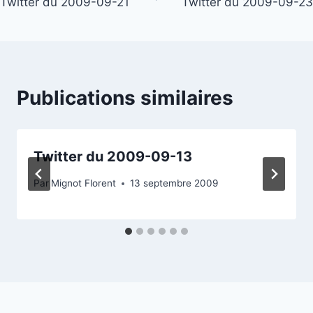
Twitter du 2009-09-21
Twitter du 2009-09-23
de
l’article
Publications similaires
Twitter du 2009-09-13
Par
Mignot Florent
13 septembre 2009