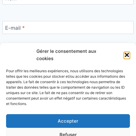
E-mail
*
Gérer le consentement aux
Site
cookies
Pour offrir les meilleures expériences, nous utilisons des technologies
telles que les cookies pour stocker et/ou accéder aux informations des
appareils. Le fait de consentir à ces technologies nous permettra de
traiter des données telles que le comportement de navigation ou les ID
uniques sur ce site. Le fait de ne pas consentir ou de retirer son
Ce site utilise Akismet pour réduire les indésirables.
consentement peut avoir un effet négatif sur certaines caractéristiques
En savoir plus sur la façon dont les données de vos
et fonctions.
commentaires sont traitées
.
Accepter
Refuser