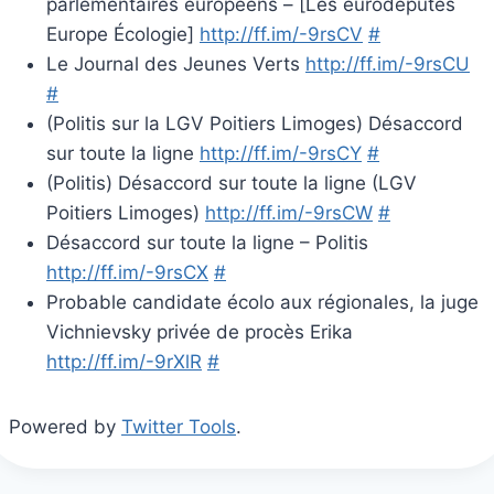
parlementaires européens – [Les eurodéputés
Europe Écologie]
http://ff.im/-9rsCV
#
Le Journal des Jeunes Verts
http://ff.im/-9rsCU
#
(Politis sur la LGV Poitiers Limoges) Désaccord
sur toute la ligne
http://ff.im/-9rsCY
#
(Politis) Désaccord sur toute la ligne (LGV
Poitiers Limoges)
http://ff.im/-9rsCW
#
Désaccord sur toute la ligne – Politis
http://ff.im/-9rsCX
#
Probable candidate écolo aux régionales, la juge
Vichnievsky privée de procès Erika
http://ff.im/-9rXlR
#
Powered by
Twitter Tools
.