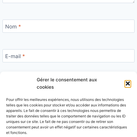
Nom
*
E-mail
*
Gérer le consentement aux
Site
cookies
Pour offrir les meilleures expériences, nous utilisons des technologies
telles que les cookies pour stocker et/ou accéder aux informations des
appareils. Le fait de consentir à ces technologies nous permettra de
traiter des données telles que le comportement de navigation ou les ID
uniques sur ce site. Le fait de ne pas consentir ou de retirer son
Ce site utilise Akismet pour réduire les indésirables.
consentement peut avoir un effet négatif sur certaines caractéristiques
En savoir plus sur la façon dont les données de vos
et fonctions.