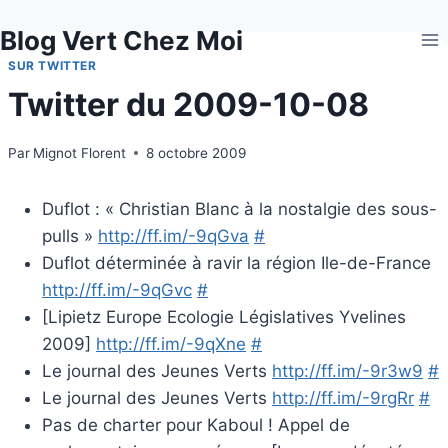
Aller
Blog Vert Chez Moi
au
contenu
SUR TWITTER
Twitter du 2009-10-08
Par
Mignot Florent
8 octobre 2009
Duflot : « Christian Blanc à la nostalgie des sous-
pulls »
http://ff.im/-9qGva
#
Duflot déterminée à ravir la région Ile-de-France
http://ff.im/-9qGvc
#
[Lipietz Europe Ecologie Législatives Yvelines
2009]
http://ff.im/-9qXne
#
Le journal des Jeunes Verts
http://ff.im/-9r3w9
#
Le journal des Jeunes Verts
http://ff.im/-9rgRr
#
Pas de charter pour Kaboul ! Appel de